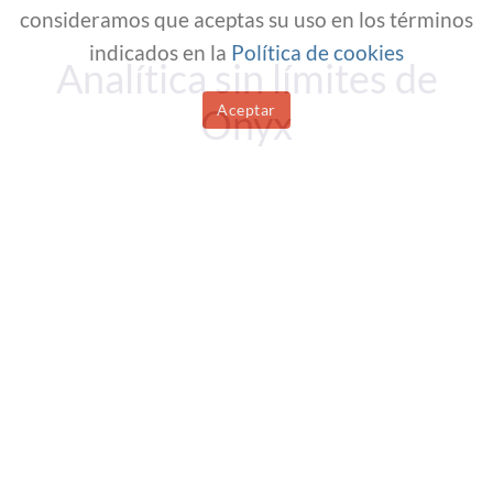
consideramos que aceptas su uso en los términos
indicados en la
Política de cookies
Analítica sin límites de
Aceptar
Onyx
Onyx BI Compras