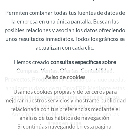
Permiten combinar todas tus fuentes de datos de
la empresa en una única pantalla. Buscan las
posibles relaciones y asocian los datos ofreciendo
unos resultados inmediatos. Todos los gráficos se
actualizan con cada clic.
Hemos creado
consultas específicas sobre
Compras, Ventas, Ofertas, Contabilidad,
Aviso de cookies
Proyectos, Producción y Calidad
para que puedas
analizartus datos de tu OnyxERP. Mediante estas
Usamos cookies propias y de terceros para
consultas puedes tener una visión real de tus
mejorar nuestros servicios y mostrarte publicidad
datos y así tomar las decisiones correctas.
relacionada con tus preferencias mediante el
Anticípate a posibles problemas y mejora las
análisis de tus hábitos de navegación.
áreas en auge.
Si continúas navegando en esta página,