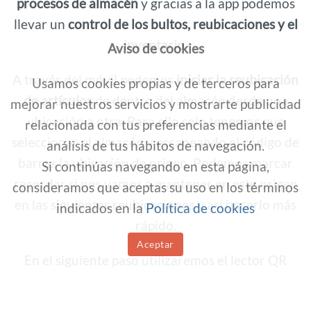
procesos de almacén
y gracias a la app podemos
llevar un
control de los bultos, reubicaciones y el
inventario
.
Aviso de cookies
A través del móvil podemos
iniciar la reubicación
Usamos cookies propias y de terceros para
de artículos
de dentro del almacén desde una
mejorar nuestros servicios y mostrarte publicidad
ubicación a otra. Para ello solo tenemos que
relacionada con tus preferencias mediante el
seleccionar el almacén y escaneando el código de
análisis de tus hábitos de navegación.
barras la ubicación de origen. Podemos marcar
Si continúas navegando en esta página,
recordar si nos vamos a mantener en este origen
consideramos que aceptas su uso en los términos
en las siguientes reubicaciones y así hacerlo más
indicados en la
Política de cookies
rápido.
Aceptar
En el siguiente paso utilizaremos el lector QR
para especificar el artículo, lote y cantidad. Y
nuevamente elegimos la ubicación de destino