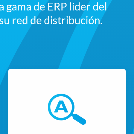
a gama de ERP líder del
u red de distribución.