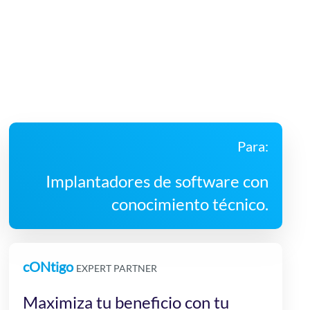
Para:
Implantadores de software con
conocimiento técnico.
cONtigo
EXPERT PARTNER
Maximiza tu beneficio con tu