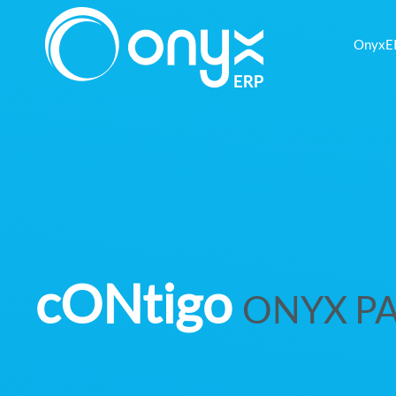
OnyxE
cONtigo
ONYX P