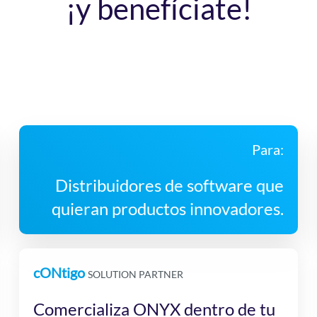
¡y benefíciate!
Para:
Distribuidores de software que
quieran productos innovadores.
cONtigo
SOLUTION PARTNER
Comercializa ONYX dentro de tu