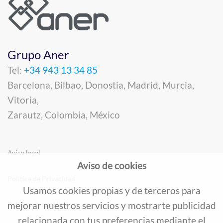
Grupo Aner
Tel:
+34 943 13 34 85
Barcelona, Bilbao, Donostia, Madrid, Murcia,
Vitoria,
Zarautz, Colombia, México
Aviso legal
Aviso de cookies
Política de Privacidad
Usamos cookies propias y de terceros para
mejorar nuestros servicios y mostrarte publicidad
Política de cookies
relacionada con tus preferencias mediante el